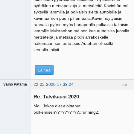
pyöräilen metsäpolkuja ja metsäteitä.Kävinhän mä
syksyllä lammilla ja polkaisin sieltä auttoisille ja
kävin aarnon puun pihamaalla.Kävin höytyäisin
rannalla pyörin myös hanaporilla.polkaisin takaisin
lammille.Muistanhan mä sen kun auttoisilta juostiin
metsäteitä ja metsää pitkin arrakoskelle
hakemaan sun auto pois.Autohan oli siellä
leenalla.:hiipii:
Lainaa
22-03-2020 17:39:24
55
Väinö Patama
Vierailija
Re: Talvikausi 2020
Moi! Jokos olet aloittanut
polkemisen??????????.:running2: