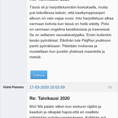
Tässä oli jo harjoittelumotiivi koetuksella, mutta
just loikoillessa keksin, että kasikymppisarjani
alkuun on vain vajaa vuosi. Into harjoitteluun alkaa
varmaan kohota kun tässä on hetki edetty. Polvi
on varmaan ongelma kesäkisoissa ja treeneissä.
Se on sellainen sauvakävelyjalka. Ensin kuitenkin
kesän pyöräkisat. Etköhän tule PäijRan joukkoon
pariin pyöräkisaan. Pidetään mukavaa ja
muistellaan kun juostiin yhdessä maanteitä ja
metsiä.
Lainaa
17-03-2020 10:02:59
54
Väinö Patama
Vierailija
Re: Talvikausi 2020
Moi! Mä päätin silloin kun etukumi räjähti ja
kaaduin ja olkapää hajosi,että en osallistu
mihinkään pyöräsuunnistukseen. Kyllähän mä