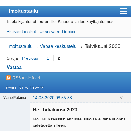
Ilmoitustaulu
Et ole kijautunut foorumille.
Kirjaudu tai luo käyttäjätunnus.
Päijät-Rastin etusivulle
Aktiiviset otsikot
Unanswered topics
Sisällysluettelo
Käyttäjät
→
Talvikausi 2020
Ilmoitustaulu
→
Vapaa keskustelu
Etsi
Sivuja
Previous
1
2
Luo käyttäjätunnus
Vastaa
Kirjaudu
RSS topic feed
Posts: 51 to 59 of 59
14-03-2020 08:55:33
51
Väinö Patama
Vierailija
Re: Talvikausi 2020
Moi! Mun realistin ennuste:Jukolaa ei tänä vuonna
pidetä,että silleen.