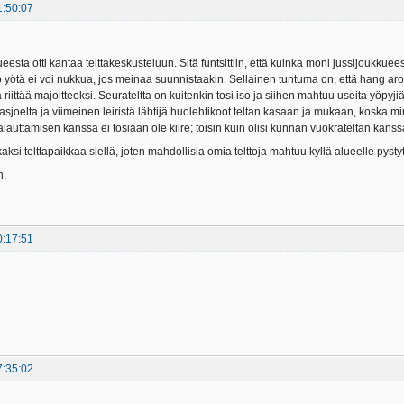
1:50:07
ueesta otti kantaa telttakeskusteluun. Sitä funtsittiin, että kuinka moni jussijoukkuee
yötä ei voi nukkua, jos meinaa suunnistaakin. Sellainen tuntuma on, että hang arou
a riittää majoitteeksi. Seurateltta on kuitenkin tosi iso ja siihen mahtuu useita yöpyj
asjoelta ja viimeinen leiristä lähtijä huolehtikoot teltan kasaan ja mukaan, koska mi
lauttamisen kanssa ei tosiaan ole kiire; toisin kuin olisi kunnan vuokrateltan kanss
aksi telttapaikkaa siellä, joten mahdollisia omia telttoja mahtuu kyllä alueelle pyst
n,
0:17:51
7:35:02