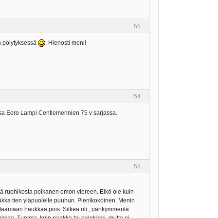
55
n pölytyksessä
. Hienosti meni!
54
assa Eero Lampi Centlemennien 75 v sarjassa.
53
eltä ruohikosta poikanen emon viereen. Eikö ole kuin
u haukka tien yläpuolelle puuhun. Pienikokoinen. Menin
taamaan haukkaa pois. Sitkeä oli , parikymmentä