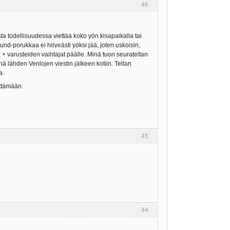
46
sta todellisuudessa viettää koko yön kisapaikalla tai
nd-porukkaa ei hirveästi yöksi jää, joten uskoisin,
iä + varusteiden vaihtajat päälle. Minä tuon seurateltan
nä lähden Venlojen viestin jälkeen kotiin. Teltan
a.
yttämään.
45
44