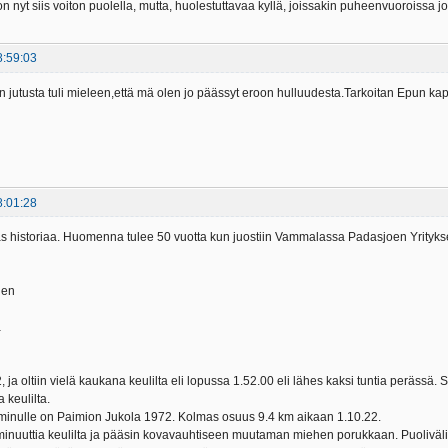
 nyt siis voiton puolella, mutta, huolestuttavaa kyllä, joissakin puheenvuoroissa jo 
8:59:03
n jutusta tuli mieleen,että mä olen jo päässyt eroon hulluudesta.Tarkoitan Epun ka
8:01:28
as historiaa. Huomenna tulee 50 vuotta kun juostiin Vammalassa Padasjoen Yrityks
nen
a
2, ja oltiin vielä kaukana keulilta eli lopussa 1.52.00 eli lähes kaksi tuntia perässä.
 keulilta.
 minulle on Paimion Jukola 1972. Kolmas osuus 9.4 km aikaan 1.10.22.
minuuttia keulilta ja pääsin kovavauhtiseen muutaman miehen porukkaan. Puoliväli