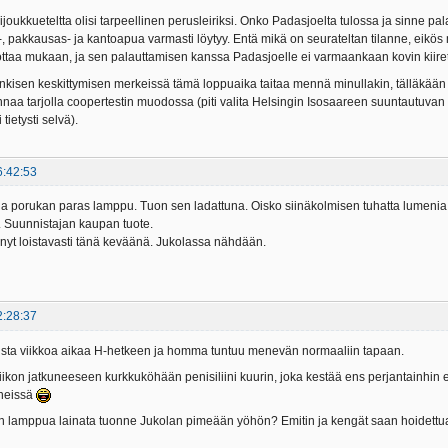
lijoukkueteltta olisi tarpeellinen perusleiriksi. Onko Padasjoelta tulossa ja sinne 
-, pakkausas- ja kantoapua varmasti löytyy. Entä mikä on seurateltan tilanne, eikös 
ottaa mukaan, ja sen palauttamisen kanssa Padasjoelle ei varmaankaan kovin kiiret
nkisen keskittymisen merkeissä tämä loppuaika taitaa mennä minullakin, tälläkään vii
nnaa tarjolla coopertestin muodossa (piti valita Helsingin Isosaareen suuntautuvan 
tietysti selvä).
6:42:53
lla porukan paras lamppu. Tuon sen ladattuna. Oisko siinäkolmisen tuhatta lumenia. 
 Suunnistajan kaupan tuote.
änyt loistavasti tänä keväänä. Jukolassa nähdään.
2:28:37
oista viikkoa aikaa H-hetkeen ja homma tuntuu menevän normaaliin tapaan.
viikon jatkuneeseen kurkkuköhään penisiliini kuurin, joka kestää ens perjantainhin e
eneissä
n lamppua lainata tuonne Jukolan pimeään yöhön? Emitin ja kengät saan hoidettua 