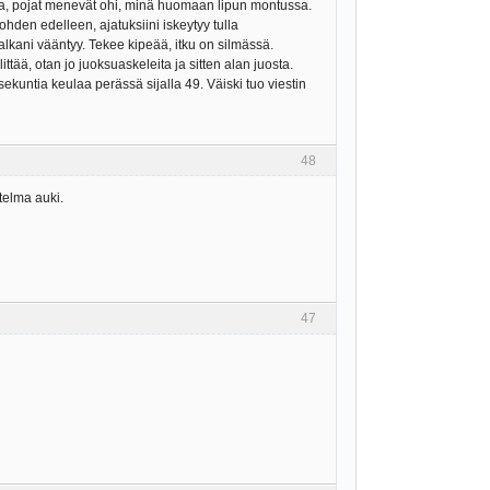
alla, pojat menevät ohi, minä huomaan lipun montussa.
hden edelleen, ajatuksiini iskeytyy tulla
lkani vääntyy. Tekee kipeää, itku on silmässä.
ää, otan jo juoksuaskeleita ja sitten alan juosta.
kuntia keulaa perässä sijalla 49. Väiski tuo viestin
48
telma auki.
47