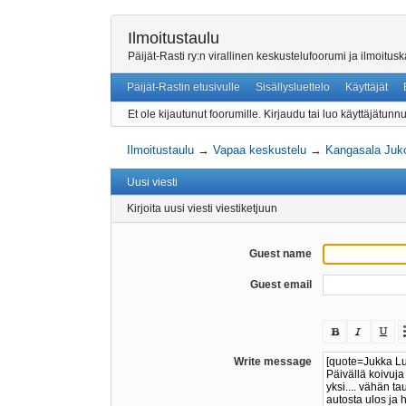
Ilmoitustaulu
Päijät-Rasti ry:n virallinen keskustelufoorumi ja ilmoitu
Päijät-Rastin etusivulle
Sisällysluettelo
Käyttäjät
Et ole kijautunut foorumille.
Kirjaudu tai luo käyttäjätunnu
Ilmoitustaulu
→
Vapaa keskustelu
→
Kangasala Juk
Uusi viesti
Kirjoita uusi viesti viestiketjuun
Guest name
Guest email
Write message