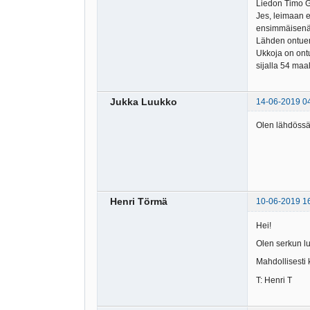
Liedon Timo Gr
Jes, leimaan e
ensimmäisenä v
Lähden ontuen 
Ukkoja on ontu
sijalla 54 maa
Jukka Luukko
14-06-2019 0
Olen lähdössä
Henri Törmä
10-06-2019 1
Hei!
Olen serkun lu
Mahdollisesti k
T: Henri T