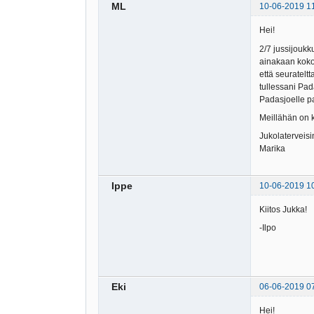
ML
10-06-2019 1
Hei!
2/7 jussijoukk
ainakaan koko 
että seurateltt
tullessani Pad
Padasjoelle pa
Meillähän on k
Jukolaterveisi
Marika
Ippe
10-06-2019 1
Kiitos Jukka!
-Ilpo
Eki
06-06-2019 0
Hei!