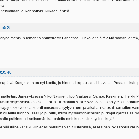
aan se siirtyi edemmäs. Odottelin autolla hetken, ei tullut takaisin. En tunnistanut 
stä.
 pehvallaan, ei kannattaisi Riikaan lähteä.
1:55:25
telynä menisi huomenna sprinttirastit Lahdessa. Onko lähtijöitä? Mä saatan lähteä
3:05:40
upäivä Kangasalla on nyt koettu, ja hienoksi tapaukseksi havaittu. Pouta oli kuin puki
.
maltettiin. Järjestyksessä Niko Nättinen, Ilpo Märkjärvi, Sampo Keskinen, Heikki 
Rastin veljesseitsikko kisan läpi ja tuli maaliin sijalle 628. Sijoitus on yleisiin odo
tajajoukko voi olla suorittamiseensa tyytyväinen, ja aikahan se osaltaan sitten va
in oli teltta luonnollisesti jo purettu, mutta nyt saattoivat teltan purkajat ojentaa
salle palkinnoksi seitsemän kappaletta emit-kortin kiinnityslenkkejä!
 ei päästäne kansikuviin edes paluumatkan fiilistelyissä, ellei sitten joku sopuli o