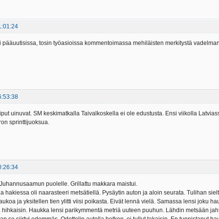
1:01:24
i pääuutisissa, tosin työasioissa kommentoimassa mehiläisten merkitystä vadelma
6:53:38
t uinuvat. SM keskimatkalla Taivalkoskella ei ole edustusta. Ensi viikolla Latvi
on sprinttijuoksua.
0:26:34
 Juhannusaamun puolelle. Grillattu makkara maistui.
ja hakiessa oli naarasteeri metsätiellä. Pysäytin auton ja aloin seurata. Tulihan si
 taukoa ja yksitellen tien ylitti viisi poikasta. Eivät lennä vielä. Samassa lensi jok
ja hihkaisin. Haukka lensi parikymmentä metriä uuteen puuhun. Lähdin metsään jah