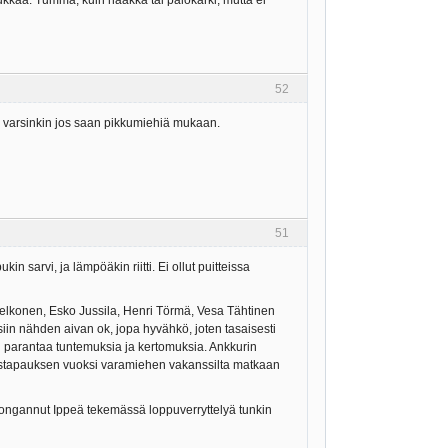
haukkaa. Tumma, kuin naakka tai palokärki, mutta ei
52
, varsinkin jos saan pikkumiehiä mukaan.
51
n sarvi, ja lämpöäkin riitti. Ei ollut puitteissa
Pelkonen, Esko Jussila, Henri Törmä, Vesa Tähtinen
tuksiin nähden aivan ok, jopa hyvähkö, joten tasaisesti
in parantaa tuntemuksia ja kertomuksia. Ankkurin
 sairastapauksen vuoksi varamiehen vakanssilta matkaan
le bongannut Ippeä tekemässä loppuverryttelyä tunkin