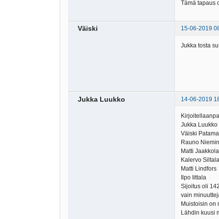
Tämä tapaus on
Väiski
15-06-2019 0
Jukka tosta su
Jukka Luukko
14-06-2019 1
Kirjoitellaanp
Jukka Luukko
Väiski Patama
Rauno Niemi
Matti Jaakkola
Kalervo Siltal
Matti Lindfors
Ilpo Iittala
Sijoitus oli 14
vain minuutteja
Muistoisin on
Lähdin kuusi 