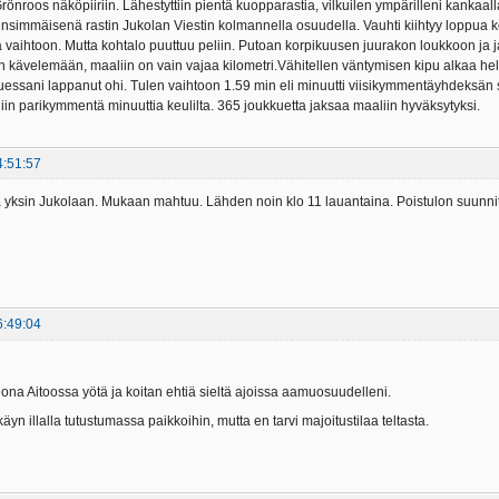
önroos näköpiiriin. Lähestyttiin pientä kuopparastia, vilkuilen ympärilleni kanka
nsimmäisenä rastin Jukolan Viestin kolmannella osuudella. Vauhti kiihtyy loppua ko
aihtoon. Mutta kohtalo puuttuu peliin. Putoan korpikuusen juurakon loukkoon ja ja
kävelemään, maaliin on vain vajaa kilometri.Vähitellen väntymisen kipu alkaa hellitt
essani lappanut ohi. Tulen vaihtoon 1.59 min eli minuutti viisikymmentäyhdeksän se
liin parikymmentä minuuttia keulilta. 365 joukkuetta jaksaa maaliin hyväksytyksi.
4:51:57
 yksin Jukolaan. Mukaan mahtuu. Lähden noin klo 11 lauantaina. Poistulon suunni
6:49:04
ona Aitoossa yötä ja koitan ehtiä sieltä ajoissa aamuosuudelleni.
äyn illalla tutustumassa paikkoihin, mutta en tarvi majoitustilaa teltasta.