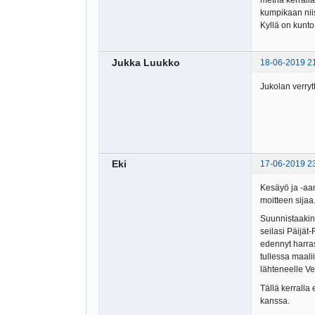
metriä kerrall
kumpikaan nii
Kyllä on kunto
Jukka Luukko
18-06-2019 2
Jukolan verryt
Eki
17-06-2019 2
Kesäyö ja -aam
moitteen sijaa
Suunnistaakin 
seilasi Päijät-
edennyt harras
tullessa maali
lähteneelle Ve
Tällä kerralla
kanssa.