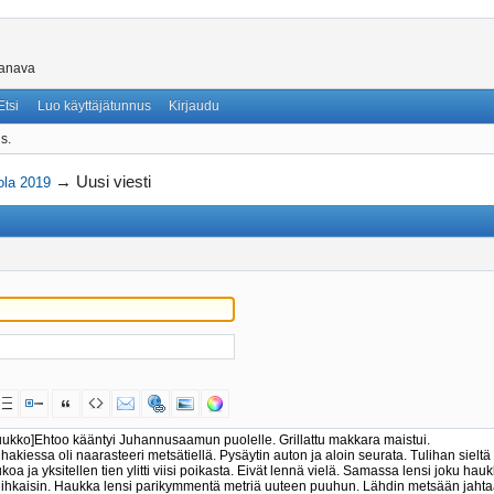
skanava
Etsi
Luo käyttäjätunnus
Kirjaudu
s.
→
Uusi viesti
ola 2019