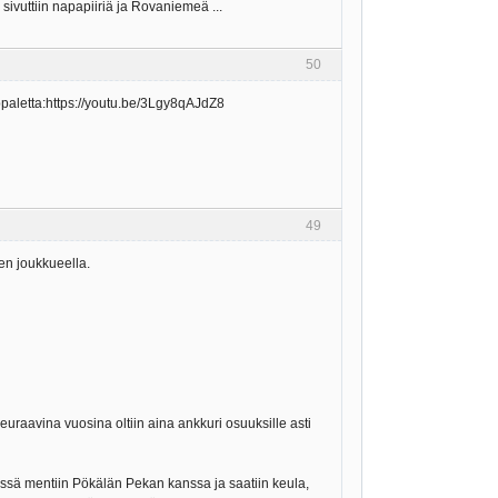
sivuttiin napapiiriä ja Rovaniemeä ...
50
ppaletta:https://youtu.be/3Lgy8qAJdZ8
49
en joukkueella.
 Seuraavina vuosina oltiin aina ankkuri osuuksille asti
ssä mentiin Pökälän Pekan kanssa ja saatiin keula,