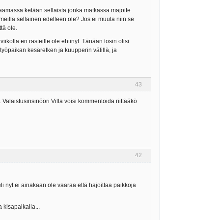
palaamassa ketään sellaista jonka matkassa majoite
meillä sellainen edelleen ole? Jos ei muuta niin se
tä ole.
kolla en rasteille ole ehtinyt. Tänään tosin olisi
työpaikan kesäretken ja kuupperin välillä, ja
43
Valaistusinsinööri Villa voisi kommentoida riittääkö
42
li nyt ei ainakaan ole vaaraa että hajoittaa paikkoja
kisapaikalla...