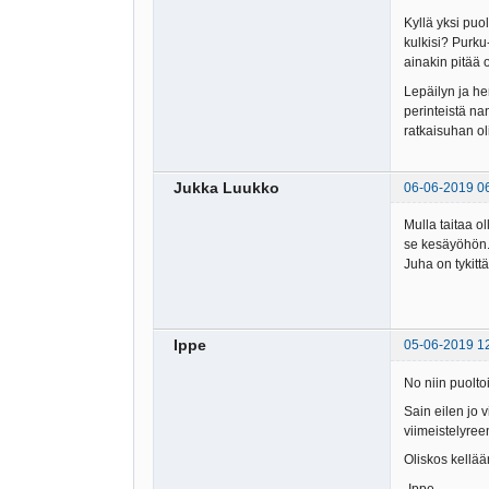
Kyllä yksi puo
kulkisi? Purku
ainakin pitää 
Lepäilyn ja he
perinteistä na
ratkaisuhan oli 
Jukka Luukko
06-06-2019 0
Mulla taitaa o
se kesäyöhön.
Juha on tykitt
Ippe
05-06-2019 1
No niin puolt
Sain eilen jo 
viimeistelyre
Oliskos kellää
-Ippe