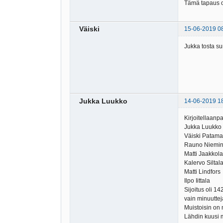
Tämä tapaus on
Väiski
15-06-2019 0
Jukka tosta su
Jukka Luukko
14-06-2019 1
Kirjoitellaanp
Jukka Luukko
Väiski Patama
Rauno Niemi
Matti Jaakkola
Kalervo Siltal
Matti Lindfors
Ilpo Iittala
Sijoitus oli 14
vain minuutteja
Muistoisin on
Lähdin kuusi 