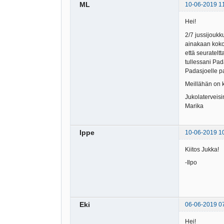
ML
10-06-2019 1
Hei!
2/7 jussijoukk
ainakaan koko 
että seurateltt
tullessani Pad
Padasjoelle pa
Meillähän on k
Jukolaterveisi
Marika
Ippe
10-06-2019 1
Kiitos Jukka!
-Ilpo
Eki
06-06-2019 0
Hei!