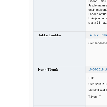
Liedon Timo Gr
Jes, leimaan e
ensimmäisenä v
Lähden ontuen 
Ukkoja on ontu
sijalla 54 maa
Jukka Luukko
14-06-2019 0
Olen lähdössä
Henri Törmä
10-06-2019 1
Hei!
Olen serkun lu
Mahdollisesti k
T: Henri T