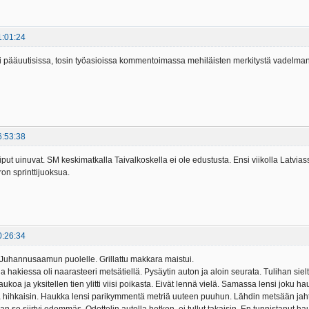
1:01:24
i pääuutisissa, tosin työasioissa kommentoimassa mehiläisten merkitystä vadelma
6:53:38
t uinuvat. SM keskimatkalla Taivalkoskella ei ole edustusta. Ensi viikolla Latvi
on sprinttijuoksua.
0:26:34
 Juhannusaamun puolelle. Grillattu makkara maistui.
ja hakiessa oli naarasteeri metsätiellä. Pysäytin auton ja aloin seurata. Tulihan si
 taukoa ja yksitellen tien ylitti viisi poikasta. Eivät lennä vielä. Samassa lensi jok
ja hihkaisin. Haukka lensi parikymmentä metriä uuteen puuhun. Lähdin metsään jah