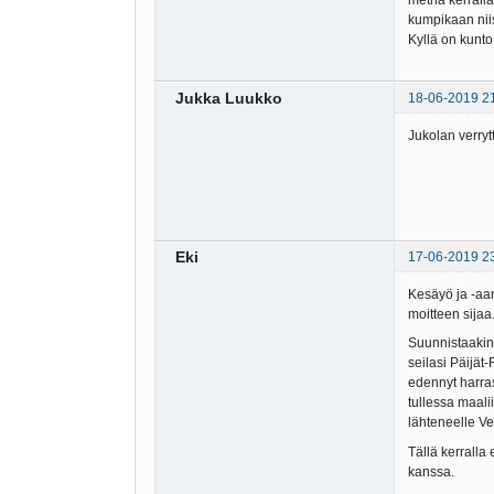
metriä kerrall
kumpikaan nii
Kyllä on kunto
Jukka Luukko
18-06-2019 2
Jukolan verryt
Eki
17-06-2019 2
Kesäyö ja -aam
moitteen sijaa
Suunnistaakin 
seilasi Päijät-
edennyt harras
tullessa maali
lähteneelle Ve
Tällä kerralla
kanssa.