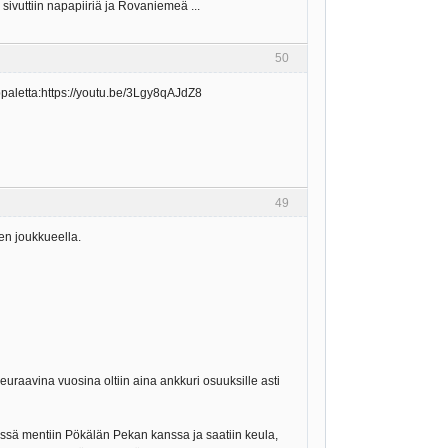
sivuttiin napapiiriä ja Rovaniemeä ...
50
ppaletta:https://youtu.be/3Lgy8qAJdZ8
49
en joukkueella.
 Seuraavina vuosina oltiin aina ankkuri osuuksille asti
ssä mentiin Pökälän Pekan kanssa ja saatiin keula,