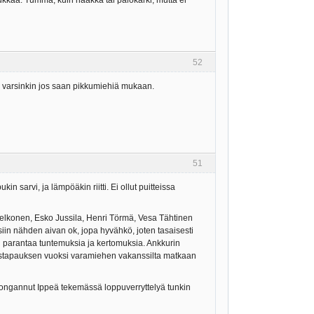
haukkaa. Tumma, kuin naakka tai palokärki, mutta ei
52
, varsinkin jos saan pikkumiehiä mukaan.
51
n sarvi, ja lämpöäkin riitti. Ei ollut puitteissa
Pelkonen, Esko Jussila, Henri Törmä, Vesa Tähtinen
tuksiin nähden aivan ok, jopa hyvähkö, joten tasaisesti
in parantaa tuntemuksia ja kertomuksia. Ankkurin
 sairastapauksen vuoksi varamiehen vakanssilta matkaan
le bongannut Ippeä tekemässä loppuverryttelyä tunkin