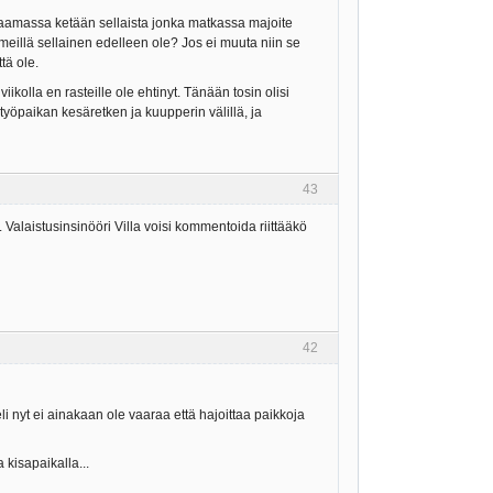
palaamassa ketään sellaista jonka matkassa majoite
meillä sellainen edelleen ole? Jos ei muuta niin se
tä ole.
kolla en rasteille ole ehtinyt. Tänään tosin olisi
työpaikan kesäretken ja kuupperin välillä, ja
43
Valaistusinsinööri Villa voisi kommentoida riittääkö
42
li nyt ei ainakaan ole vaaraa että hajoittaa paikkoja
kisapaikalla...