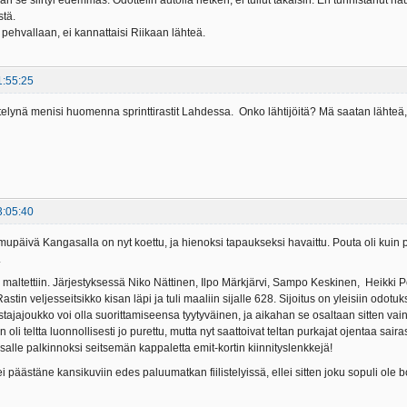
aan se siirtyi edemmäs. Odottelin autolla hetken, ei tullut takaisin. En tunnistanut 
stä.
 pehvallaan, ei kannattaisi Riikaan lähteä.
1:55:25
telynä menisi huomenna sprinttirastit Lahdessa. Onko lähtijöitä? Mä saatan lähteä
3:05:40
upäivä Kangasalla on nyt koettu, ja hienoksi tapaukseksi havaittu. Pouta oli kuin puki
.
maltettiin. Järjestyksessä Niko Nättinen, Ilpo Märkjärvi, Sampo Keskinen, Heikki 
Rastin veljesseitsikko kisan läpi ja tuli maaliin sijalle 628. Sijoitus on yleisiin odo
tajajoukko voi olla suorittamiseensa tyytyväinen, ja aikahan se osaltaan sitten va
in oli teltta luonnollisesti jo purettu, mutta nyt saattoivat teltan purkajat ojentaa
salle palkinnoksi seitsemän kappaletta emit-kortin kiinnityslenkkejä!
 ei päästäne kansikuviin edes paluumatkan fiilistelyissä, ellei sitten joku sopuli o