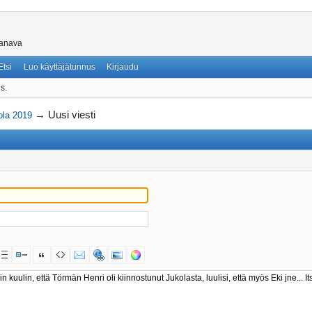
skanava
Etsi
Luo käyttäjätunnus
Kirjaudu
s.
→
Uusi viesti
ola 2019