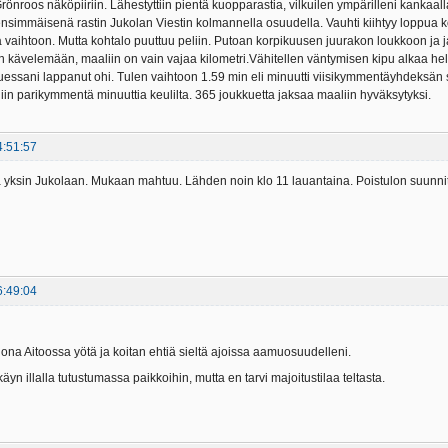
önroos näköpiiriin. Lähestyttiin pientä kuopparastia, vilkuilen ympärilleni kanka
nsimmäisenä rastin Jukolan Viestin kolmannella osuudella. Vauhti kiihtyy loppua ko
aihtoon. Mutta kohtalo puuttuu peliin. Putoan korpikuusen juurakon loukkoon ja ja
kävelemään, maaliin on vain vajaa kilometri.Vähitellen väntymisen kipu alkaa hellitt
essani lappanut ohi. Tulen vaihtoon 1.59 min eli minuutti viisikymmentäyhdeksän se
liin parikymmentä minuuttia keulilta. 365 joukkuetta jaksaa maaliin hyväksytyksi.
4:51:57
 yksin Jukolaan. Mukaan mahtuu. Lähden noin klo 11 lauantaina. Poistulon suunni
6:49:04
ona Aitoossa yötä ja koitan ehtiä sieltä ajoissa aamuosuudelleni.
äyn illalla tutustumassa paikkoihin, mutta en tarvi majoitustilaa teltasta.