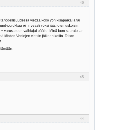
46
sta todellisuudessa viettää koko yön kisapaikalla tai
nd-porukkaa ei hirveästi yöksi jää, joten uskoisin,
iä + varusteiden vaihtajat päälle. Minä tuon seurateltan
nä lähden Venlojen viestin jälkeen kotiin. Teltan
a.
yttämään.
45
44