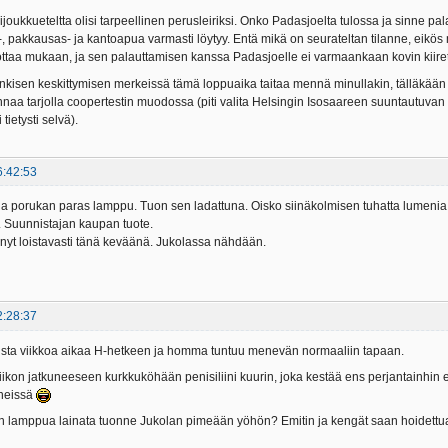
lijoukkueteltta olisi tarpeellinen perusleiriksi. Onko Padasjoelta tulossa ja sinne 
-, pakkausas- ja kantoapua varmasti löytyy. Entä mikä on seurateltan tilanne, eikös 
ottaa mukaan, ja sen palauttamisen kanssa Padasjoelle ei varmaankaan kovin kiiret
nkisen keskittymisen merkeissä tämä loppuaika taitaa mennä minullakin, tälläkään vii
nnaa tarjolla coopertestin muodossa (piti valita Helsingin Isosaareen suuntautuvan 
tietysti selvä).
6:42:53
lla porukan paras lamppu. Tuon sen ladattuna. Oisko siinäkolmisen tuhatta lumenia. 
 Suunnistajan kaupan tuote.
änyt loistavasti tänä keväänä. Jukolassa nähdään.
2:28:37
oista viikkoa aikaa H-hetkeen ja homma tuntuu menevän normaaliin tapaan.
viikon jatkuneeseen kurkkuköhään penisiliini kuurin, joka kestää ens perjantainhin e
eneissä
n lamppua lainata tuonne Jukolan pimeään yöhön? Emitin ja kengät saan hoidettua 