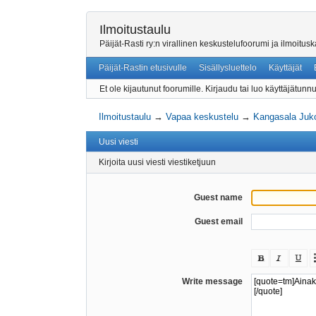
Ilmoitustaulu
Päijät-Rasti ry:n virallinen keskustelufoorumi ja ilmoitu
Päijät-Rastin etusivulle
Sisällysluettelo
Käyttäjät
Et ole kijautunut foorumille.
Kirjaudu tai luo käyttäjätunnu
Ilmoitustaulu
→
Vapaa keskustelu
→
Kangasala Juk
Uusi viesti
Kirjoita uusi viesti viestiketjuun
Guest name
Guest email
Write message