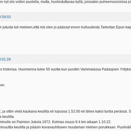
 nyt siis voiton puolella, mutta, huolestuttavaa kyllä, joissakin puheenvuoroissa jo 
8:59:03
n jutusta tuli mieleen,että mä olen jo päässyt eroon hulluudesta.Tarkoitan Epun ka
8:01:28
as historiaa. Huomenna tulee 50 vuotta kun juostiin Vammalassa Padasjoen Yrityks
nen
a
2, ja oltiin vielä kaukana keulilta eli lopussa 1.52.00 eli lähes kaksi tuntia perässä.
 keulilta.
 minulle on Paimion Jukola 1972. Kolmas osuus 9.4 km aikaan 1.10.22.
minuuttia keulilta ja pääsin kovavauhtiseen muutaman miehen porukkaan. Puoliväli