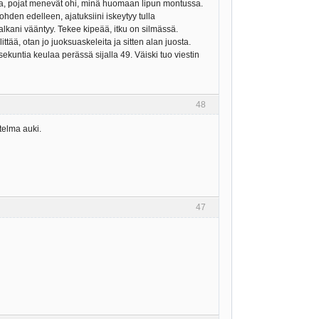
alla, pojat menevät ohi, minä huomaan lipun montussa.
hden edelleen, ajatuksiini iskeytyy tulla
lkani vääntyy. Tekee kipeää, itku on silmässä.
ää, otan jo juoksuaskeleita ja sitten alan juosta.
kuntia keulaa perässä sijalla 49. Väiski tuo viestin
48
telma auki.
47