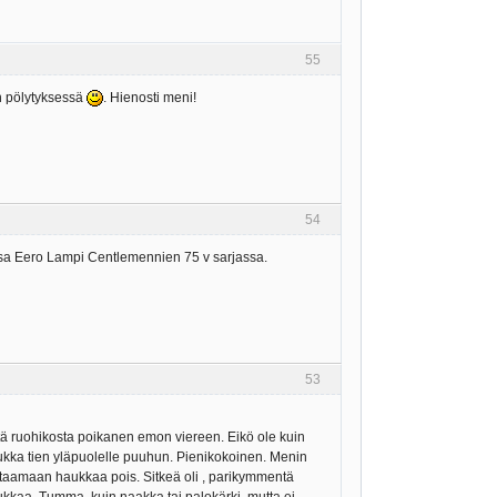
55
n pölytyksessä
. Hienosti meni!
54
assa Eero Lampi Centlemennien 75 v sarjassa.
53
eltä ruohikosta poikanen emon viereen. Eikö ole kuin
u haukka tien yläpuolelle puuhun. Pienikokoinen. Menin
taamaan haukkaa pois. Sitkeä oli , parikymmentä