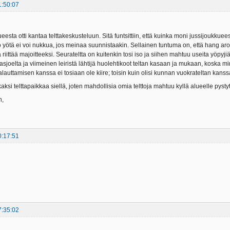
1:50:07
ueesta otti kantaa telttakeskusteluun. Sitä funtsittiin, että kuinka moni jussijoukkuee
yötä ei voi nukkua, jos meinaa suunnistaakin. Sellainen tuntuma on, että hang arou
a riittää majoitteeksi. Seurateltta on kuitenkin tosi iso ja siihen mahtuu useita yöpyj
asjoelta ja viimeinen leiristä lähtijä huolehtikoot teltan kasaan ja mukaan, koska mi
lauttamisen kanssa ei tosiaan ole kiire; toisin kuin olisi kunnan vuokrateltan kanss
aksi telttapaikkaa siellä, joten mahdollisia omia telttoja mahtuu kyllä alueelle pyst
n,
0:17:51
7:35:02