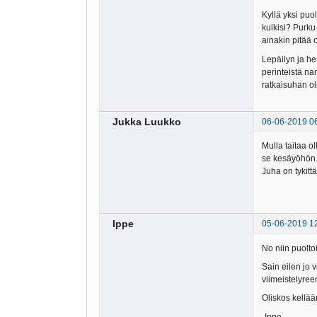
Kyllä yksi puo
kulkisi? Purku
ainakin pitää 
Lepäilyn ja he
perinteistä na
ratkaisuhan oli 
Jukka Luukko
06-06-2019 0
Mulla taitaa o
se kesäyöhön.
Juha on tykitt
Ippe
05-06-2019 1
No niin puolt
Sain eilen jo 
viimeistelyre
Oliskos kellää
-Ippe