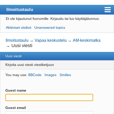
Ilmoitustaulu
Et ole kijautunut foorumille.
Kirjaudu tai luo käyttäjätunnus.
Päijät-Rastin etusivulle
Aktiiviset otsikot
Unanswered topics
Sisällysluettelo
Käyttäjät
Ilmoitustaulu
→
Vapaa keskustelu
→
AM-keskimatka
→
Uusi viesti
Etsi
Uusi viesti
Luo käyttäjätunnus
Kirjoita uusi viesti viestiketjuun
Kirjaudu
You may use:
BBCode
Images
Smilies
Guest name
Guest email